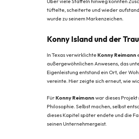
Über viele Staffeln hinweg konnten Zus
tüftelte, scheiterte und wieder aufstan
wurde zu seinem Markenzeichen.
Konny Island und der Tra
In Texas verwirklichte
Konny Reimann
e
außergewöhnlichen Anwesens, das unter 
Eigenleistung entstand ein Ort, der Wo
vereinte. Hier zeigte sich erneut, wie w
Für
Konny Reimann
war dieses Projekt
Philosophie. Selbst machen, selbst en
dieses Kapitel später endete und die Fa
seinen Unternehmergeist.