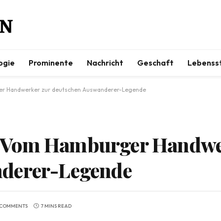
ogie
Prominente
Nachricht
Geschaft
Lebensst
r Handwerker zur deutschen Auswanderer-Legende
 Vom Hamburger Handwe
nderer-Legende
 COMMENTS
7 MINS READ