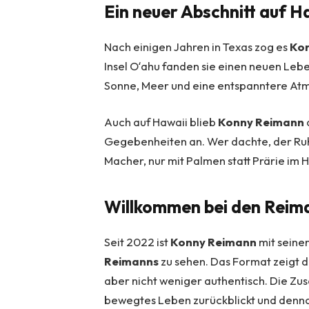
Ein neuer Abschnitt auf H
Nach einigen Jahren in Texas zog es
Ko
Insel Oʻahu fanden sie einen neuen Lebe
Sonne, Meer und eine entspanntere Atm
Auch auf Hawaii blieb
Konny Reimann
Gegebenheiten an. Wer dachte, der Ruhe
Macher, nur mit Palmen statt Prärie im 
Willkommen bei den Reim
Seit 2022 ist
Konny Reimann
mit seine
Reimanns
zu sehen. Das Format zeigt di
aber nicht weniger authentisch. Die Zus
bewegtes Leben zurückblickt und dennoc