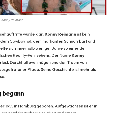
Konny Reimann
sehauftritte wurde klar:
Konny Reimann
ist kein
t dem Cowboyhut, dem markanten Schnurrbart und
elte sich innerhalb weniger Jahre zu einer der
utschen Reality-Fernsehens. Der Name
Konny
erlust, Durchhaltevermögen und den Traum von
usgetretener Pfade. Seine Geschichte ist mehr als
se.
g begann
r 1955 in Hamburg geboren. Aufgewachsen ist er in
 von norddeutscher Direktheit und einem