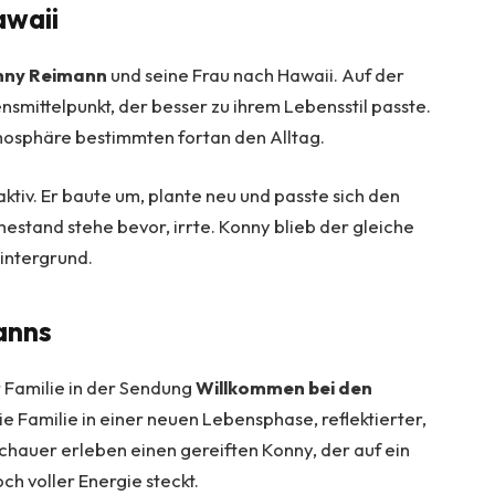
awaii
nny Reimann
und seine Frau nach Hawaii. Auf der
nsmittelpunkt, der besser zu ihrem Lebensstil passte.
osphäre bestimmten fortan den Alltag.
aktiv. Er baute um, plante neu und passte sich den
stand stehe bevor, irrte. Konny blieb der gleiche
Hintergrund.
anns
r Familie in der Sendung
Willkommen bei den
e Familie in einer neuen Lebensphase, reflektierter,
chauer erleben einen gereiften Konny, der auf ein
h voller Energie steckt.