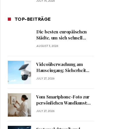
JULY 14, 2026
TOP-BEITRÄGE
Die besten europäischen
Städte, um sich schnell
heimisch zu fühlen
AUGUST 3, 2026
Videoüberwachung am
Hauseingang: Sicherheit
und Datenschutz richtig
JULY 27, 2026
verbinden
Vom Smartphone-Foto zur
persönlichen Wandkunst:
Kreative Ideen für
JULY 27, 2026
besondere Erinnerungen