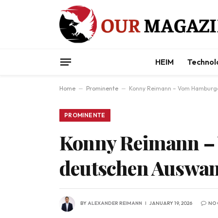
HEIM
Technol
Home
–
Prominente
–
Konny Reimann – Vom Hamburge
PROMINENTE
Konny Reimann –
deutschen Auswa
BY
ALEXANDER REIMANN
JANUARY 19, 2026
NO