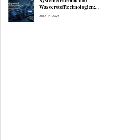
Systemelektronik und
Wasserstofftechnologien:
Wie BRIGHT die Mobilität
JULY 14, 2026
von morgen gestaltet?