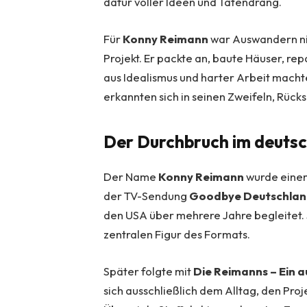
dafür voller Ideen und Tatendrang.
Für
Konny Reimann
war Auswandern nie
Projekt. Er packte an, baute Häuser, re
aus Idealismus und harter Arbeit macht
erkannten sich in seinen Zweifeln, Rück
Der Durchbruch im deuts
Der Name
Konny Reimann
wurde einem
der TV-Sendung
Goodbye Deutschlan
den USA über mehrere Jahre begleitet. 
zentralen Figur des Formats.
Später folgte mit
Die Reimanns – Ein 
sich ausschließlich dem Alltag, den Pr