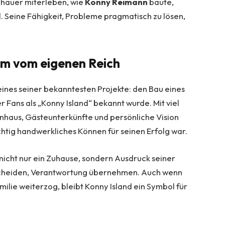
chauer miterleben, wie
Konny Reimann
baute,
d. Seine Fähigkeit, Probleme pragmatisch zu lösen,
um vom eigenen Reich
ines seiner bekanntesten Projekte: den Bau eines
Fans als „Konny Island“ bekannt wurde. Mit viel
hnhaus, Gästeunterkünfte und persönliche Vision
ichtig handwerkliches Können für seinen Erfolg war.
 nicht nur ein Zuhause, sondern Ausdruck seiner
tscheiden, Verantwortung übernehmen. Auch wenn
milie weiterzog, bleibt Konny Island ein Symbol für