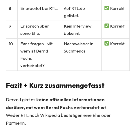
8
Er arbeitet bei RTL.
Auf RTL.de
Korrekt
gelistet.
9
Er sprach über
Kein Interview
Korrekt
seine Ehe.
bekannt.
10
Fans fragen „Mit
Nachweisbar in
Korrekt
wem ist Bernd
Suchtrends.
Fuchs
verheiratet?“
Fazit + Kurz zusammengefasst
Derzeit gibt es
keine offiziellen Informationen
darüber, mit wem Bernd Fuchs verheiratet ist
.
Weder RTL noch Wikipedia bestätigen eine Ehe oder
Partnerin.