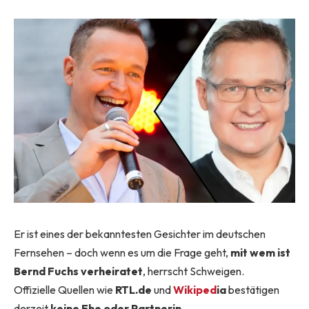
Er ist eines der bekanntesten Gesichter im deutschen
Fernsehen – doch wenn es um die Frage geht,
mit wem ist
Bernd Fuchs verheiratet
, herrscht Schweigen.
Offizielle Quellen wie
RTL.de
und
Wikiped
ia
bestätigen
derzeit
keine Ehe oder Partnerin
.