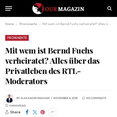
Home
–
Prominente
–
Mit wem ist Bernd Fuchs verheiratet? Alles über das Privatleben des RTL-Moderators
PROMINENTE
Mit wem ist Bernd Fuchs
verheiratet? Alles über das
Privatleben des RTL-
Moderators
BY
ALEXANDER REIMANN
NOVEMBER 6, 2025
NO COMMENTS
4 MINS READ
Share