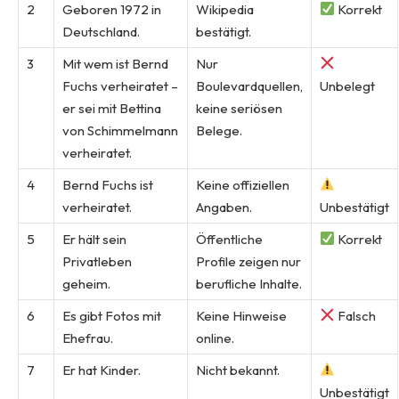
2
Geboren 1972 in
Wikipedia
Korrekt
Deutschland.
bestätigt.
3
Mit wem ist Bernd
Nur
Fuchs verheiratet –
Boulevardquellen,
Unbelegt
er sei mit Bettina
keine seriösen
von Schimmelmann
Belege.
verheiratet.
4
Bernd Fuchs ist
Keine offiziellen
verheiratet.
Angaben.
Unbestätigt
5
Er hält sein
Öffentliche
Korrekt
Privatleben
Profile zeigen nur
geheim.
berufliche Inhalte.
6
Es gibt Fotos mit
Keine Hinweise
Falsch
Ehefrau.
online.
7
Er hat Kinder.
Nicht bekannt.
Unbestätigt