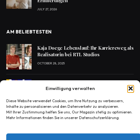
Erinnerungen
JULY 27, 2026
AM BELIEBTESTEN
Kaja Doege Lebenslauf: Ihr Karriereweg als
Realisatorin bei RTL Studios
OCTOBER 28, 2025
Enie van de Meiklokjes Scheidung –
Einwilligung verwalten
Medien berichten, offiziell nichts bestätigt
OCTOBER 29, 2025
Diese Website verwendet Cookies, um Ihre Nutzung zu verbessern,
Inhalte zu personalisieren und den Datenverkehr zu analysieren.
Mit Ihrer Zustimmung helfen Sie uns, Our Magazin stetig zu optimieren.
Mehr Informationen finden Sie in unserer Datenschutzerklärung.
Konny Reimann Todesursache? Die
Wahrheit hinter den Fake-News
OCTOBER 30, 2025