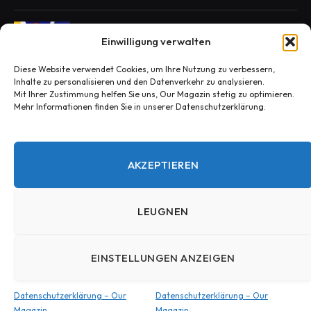
Enie van de Meiklokjes Scheidung –
Einwilligung verwalten
Medien berichten, offiziell nichts bestätigt
OCTOBER 29, 2025
Diese Website verwendet Cookies, um Ihre Nutzung zu verbessern,
Inhalte zu personalisieren und den Datenverkehr zu analysieren.
Mit Ihrer Zustimmung helfen Sie uns, Our Magazin stetig zu optimieren.
Mehr Informationen finden Sie in unserer Datenschutzerklärung.
Konny Reimann Todesursache? Die
Wahrheit hinter den Fake-News
OCTOBER 30, 2025
AKZEPTIEREN
LEUGNEN
© 2025 Our Magazin.Entworfen von Our Magazin.
EINSTELLUNGEN ANZEIGEN
HEIM
Kontakt – Our Magazin
Datenschutzerklärung – Our Magazin
Impressum – Our Magazin
Datenschutzerklärung – Our
Datenschutzerklärung – Our
Magazin
Magazin