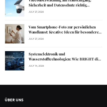
Videoüberwachung am Hauseingang:
Sicherheit und Datenschutz richtig
verbinden
JULY 27, 2026
Vom Smartphone-Foto zur persönlichen
Wandkunst: Kreative Ideen für besondere
Erinnerungen
JULY 27, 2026
Systemelektronik und
Wasserstofftechnologien: Wie BRIGHT die
Mobilität von morgen gestaltet?
JULY 14, 2026
ÜBER UNS