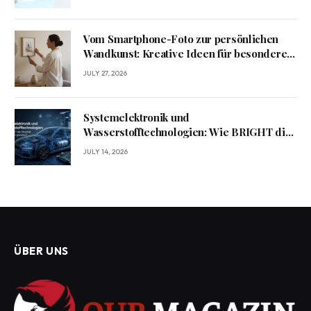
Vom Smartphone-Foto zur persönlichen
Wandkunst: Kreative Ideen für besondere
Erinnerungen
JULY 27, 2026
Systemelektronik und
Wasserstofftechnologien: Wie BRIGHT die
Mobilität von morgen gestaltet?
JULY 14, 2026
ÜBER UNS