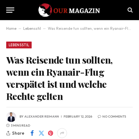
Home
–
Lebensstil
–
Was Reisende tun sollten, wenn ein Ryanair-Flug verspätet ist und welche Rechte gelten
LEBENSSTIL
Was Reisende tun sollten,
wenn ein Ryanair-Flug
verspätet ist und welche
Rechte gelten
BY
ALEXANDER REIMANN
FEBRUARY 12, 2026
NO COMMENTS
3 MINS READ
Share