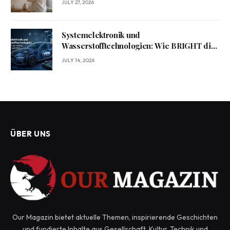
JULY 27, 2026
Systemelektronik und
Wasserstofftechnologien: Wie BRIGHT die
Mobilität von morgen gestaltet?
JULY 14, 2026
ÜBER UNS
Our Magazin bietet aktuelle Themen, inspirierende Geschichten
und fundierte Inhalte aus Gesellschaft, Kultur, Technik und