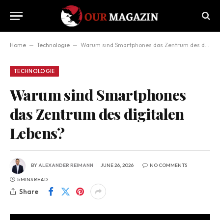
Home
–
Technologie
–
Warum sind Smartphones das Zentrum des digitalen Lebens?
TECHNOLOGIE
Warum sind Smartphones
das Zentrum des digitalen
Lebens?
BY
ALEXANDER REIMANN
JUNE 26, 2026
NO COMMENTS
5 MINS READ
Share