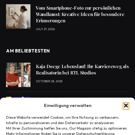
Vom Smartphone-Foto zur persönlichen
Wandkunst: Kreative Ideen für besondere
Erinnerungen
JULY 27, 2026
AM BELIEBTESTEN
Kaja Doege Lebenslauf: Ihr Karriereweg als
Realisatorin bei RTL Studios
OCTOBER 28, 2025
Enie van de Meiklokjes Scheidung –
Einwilligung verwalten
Medien berichten, offiziell nichts bestätigt
OCTOBER 29, 2025
Diese Website verwendet Cookies, um Ihre Nutzung zu verbessern,
Inhalte zu personalisieren und den Datenverkehr zu analysieren.
Mit Ihrer Zustimmung helfen Sie uns, Our Magazin stetig zu optimieren.
Konny Reimann Todesursache? Die
Mehr Informationen finden Sie in unserer Datenschutzerklärung.