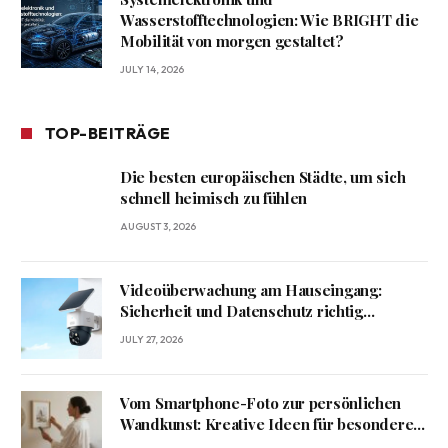
Wasserstofftechnologien: Wie BRIGHT die
Mobilität von morgen gestaltet?
JULY 14, 2026
TOP-BEITRÄGE
Die besten europäischen Städte, um sich
schnell heimisch zu fühlen
AUGUST 3, 2026
Videoüberwachung am Hauseingang:
Sicherheit und Datenschutz richtig
verbinden
JULY 27, 2026
Vom Smartphone-Foto zur persönlichen
Wandkunst: Kreative Ideen für besondere
Erinnerungen