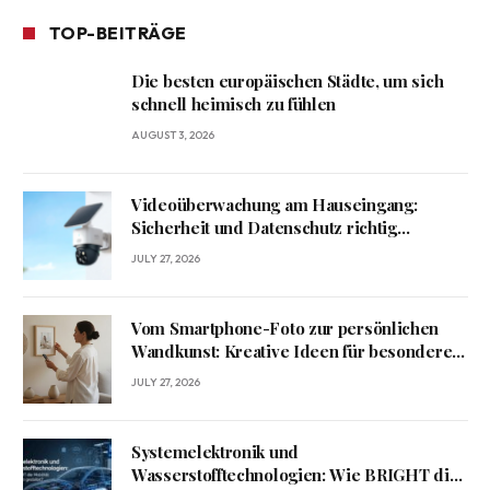
TOP-BEITRÄGE
Die besten europäischen Städte, um sich
schnell heimisch zu fühlen
AUGUST 3, 2026
Videoüberwachung am Hauseingang:
Sicherheit und Datenschutz richtig
verbinden
JULY 27, 2026
Vom Smartphone-Foto zur persönlichen
Wandkunst: Kreative Ideen für besondere
Erinnerungen
JULY 27, 2026
Systemelektronik und
Wasserstofftechnologien: Wie BRIGHT die