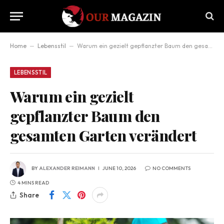
Home
–
Lebensstil
–
Warum ein gezielt gepflanzter Baum den gesamten Garten verändert
LEBENSSTIL
Warum ein gezielt
gepflanzter Baum den
gesamten Garten verändert
BY
ALEXANDER REIMANN
JUNE 10, 2026
NO COMMENTS
4 MINS READ
Share