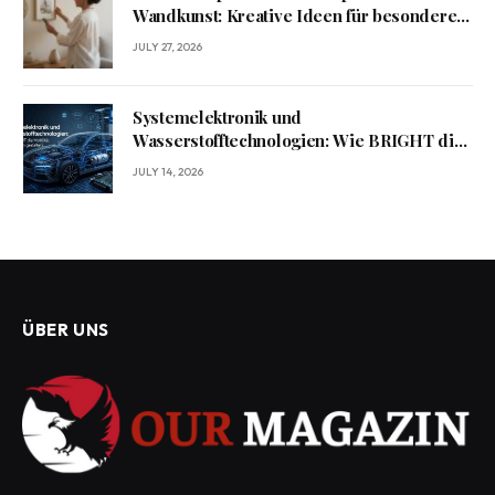
Wandkunst: Kreative Ideen für besondere
Erinnerungen
JULY 27, 2026
Systemelektronik und
Wasserstofftechnologien: Wie BRIGHT die
Mobilität von morgen gestaltet?
JULY 14, 2026
ÜBER UNS