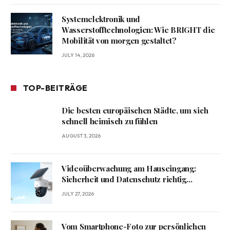
Systemelektronik und
Wasserstofftechnologien: Wie BRIGHT die
Mobilität von morgen gestaltet?
JULY 14, 2026
TOP-BEITRÄGE
Die besten europäischen Städte, um sich
schnell heimisch zu fühlen
AUGUST 3, 2026
Videoüberwachung am Hauseingang:
Sicherheit und Datenschutz richtig
verbinden
JULY 27, 2026
Vom Smartphone-Foto zur persönlichen