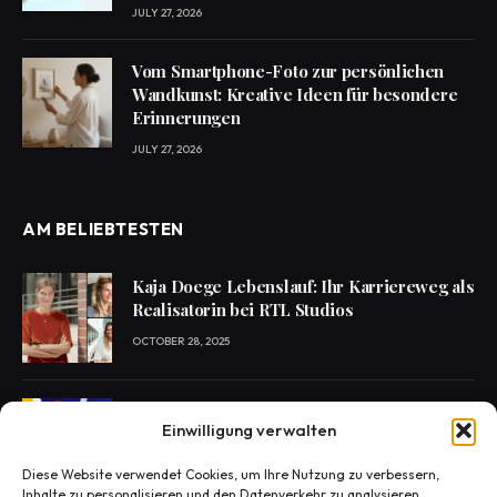
JULY 27, 2026
Vom Smartphone-Foto zur persönlichen
Wandkunst: Kreative Ideen für besondere
Erinnerungen
JULY 27, 2026
AM BELIEBTESTEN
Kaja Doege Lebenslauf: Ihr Karriereweg als
Realisatorin bei RTL Studios
OCTOBER 28, 2025
Enie van de Meiklokjes Scheidung –
Einwilligung verwalten
Medien berichten, offiziell nichts bestätigt
OCTOBER 29, 2025
Diese Website verwendet Cookies, um Ihre Nutzung zu verbessern,
Inhalte zu personalisieren und den Datenverkehr zu analysieren.