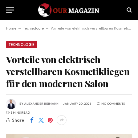
Home
–
Technologie
–
Vorteile von elektrisch verstellbaren Kosmetikliegen für den modernen Salon
TECHNOLOGIE
Vorteile von elektrisch
verstellbaren Kosmetikliegen
für den modernen Salon
BY
ALEXANDER REIMANN
JANUARY 20, 2026
NO COMMENTS
3 MINS READ
Share