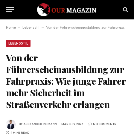
Home
–
Lebensstil
–
Von der Führerscheinausbildung zur Fahrpraxis: Wie junge Fahrer mehr Sicherheit im Straßenverkehr erlangen
LEBENSSTIL
Von der
Führerscheinausbildung zur
Fahrpraxis: Wie junge Fahrer
mehr Sicherheit im
Straßenverkehr erlangen
BY
ALEXANDER REIMANN
MARCH 9, 2026
NO COMMENTS
4 MINS READ