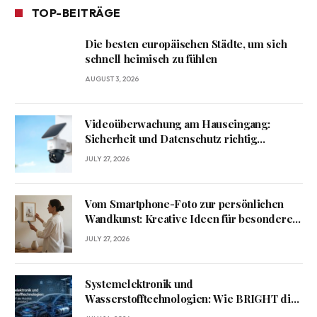
TOP-BEITRÄGE
Die besten europäischen Städte, um sich
schnell heimisch zu fühlen
AUGUST 3, 2026
Videoüberwachung am Hauseingang:
Sicherheit und Datenschutz richtig
verbinden
JULY 27, 2026
Vom Smartphone-Foto zur persönlichen
Wandkunst: Kreative Ideen für besondere
Erinnerungen
JULY 27, 2026
Systemelektronik und
Wasserstofftechnologien: Wie BRIGHT die
Mobilität von morgen gestaltet?