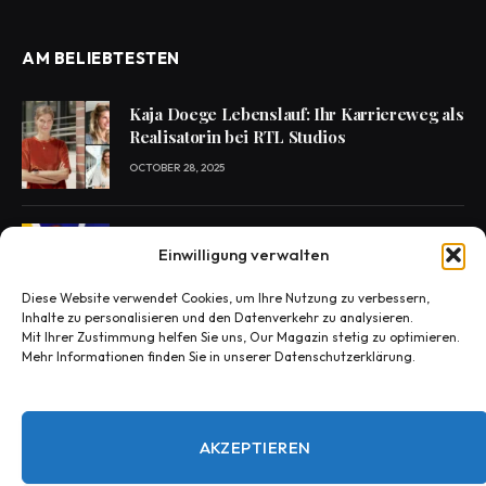
AM BELIEBTESTEN
Kaja Doege Lebenslauf: Ihr Karriereweg als
Realisatorin bei RTL Studios
OCTOBER 28, 2025
Enie van de Meiklokjes Scheidung –
Einwilligung verwalten
Medien berichten, offiziell nichts bestätigt
OCTOBER 29, 2025
Diese Website verwendet Cookies, um Ihre Nutzung zu verbessern,
Inhalte zu personalisieren und den Datenverkehr zu analysieren.
Mit Ihrer Zustimmung helfen Sie uns, Our Magazin stetig zu optimieren.
Mehr Informationen finden Sie in unserer Datenschutzerklärung.
Konny Reimann Todesursache? Die
Wahrheit hinter den Fake-News
OCTOBER 30, 2025
AKZEPTIEREN