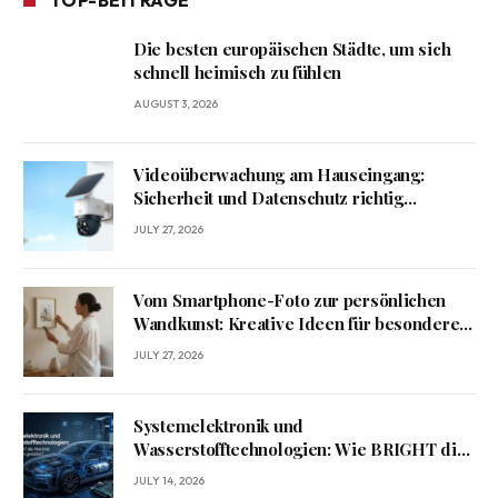
TOP-BEITRÄGE
Die besten europäischen Städte, um sich
schnell heimisch zu fühlen
AUGUST 3, 2026
Videoüberwachung am Hauseingang:
Sicherheit und Datenschutz richtig
verbinden
JULY 27, 2026
Vom Smartphone-Foto zur persönlichen
Wandkunst: Kreative Ideen für besondere
Erinnerungen
JULY 27, 2026
Systemelektronik und
Wasserstofftechnologien: Wie BRIGHT die
Mobilität von morgen gestaltet?
JULY 14, 2026