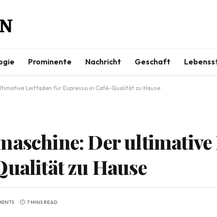
ogie
Prominente
Nachricht
Geschaft
Lebensst
timative Leitfaden für Espresso in Café-Qualität zu Hause
maschine: Der ultimative 
Qualität zu Hause
MENTS
7 MINS READ