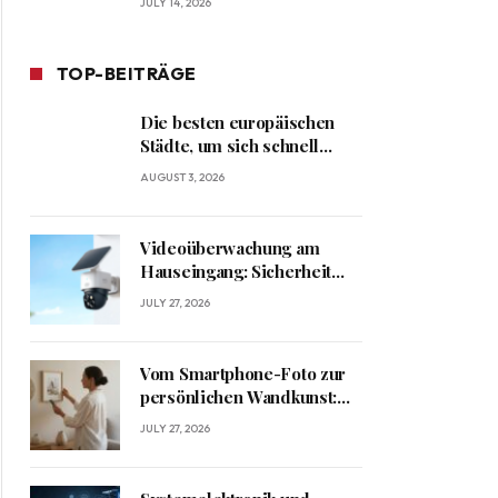
JULY 14, 2026
TOP-BEITRÄGE
Die besten europäischen
Städte, um sich schnell
heimisch zu fühlen
AUGUST 3, 2026
Videoüberwachung am
Hauseingang: Sicherheit
und Datenschutz richtig
JULY 27, 2026
verbinden
Vom Smartphone-Foto zur
persönlichen Wandkunst:
Kreative Ideen für
JULY 27, 2026
besondere Erinnerungen