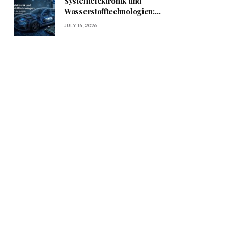
Systemelektronik und
Wasserstofftechnologien:
Wie BRIGHT die Mobilität
JULY 14, 2026
von morgen gestaltet?