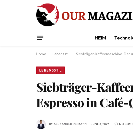
HEIM
Technol
Home
–
Lebensstil
–
Siebträger-Kaffeemaschine: Der ul
LEBENSSTIL
Siebträger-Kaffee
Espresso in Café-
BY
ALEXANDER REIMANN
JUNE 3, 2026
NO COM