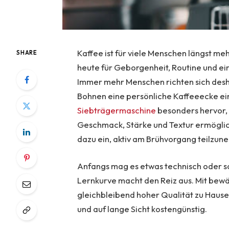
Kaffee ist für viele Menschen längst meh
SHARE
heute für Geborgenheit, Routine und ei
Immer mehr Menschen richten sich desh
Bohnen eine persönliche Kaffeeecke ei
Siebträgermaschine
besonders hervor, 
Geschmack, Stärke und Textur ermöglich
dazu ein, aktiv am Brühvorgang teilzun
Anfangs mag es etwas technisch oder s
Lernkurve macht den Reiz aus. Mit bewä
gleichbleibend hoher Qualität zu Hause
und auf lange Sicht kostengünstig.