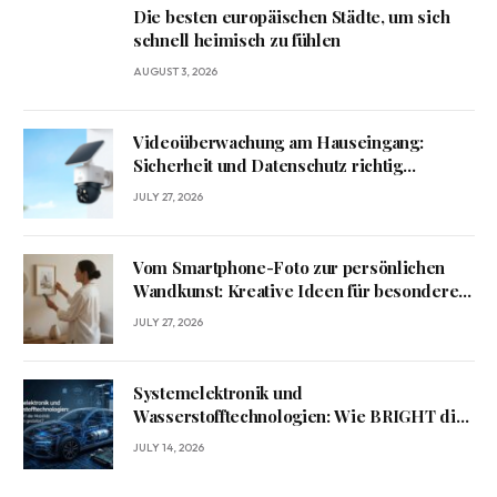
Die besten europäischen Städte, um sich
schnell heimisch zu fühlen
AUGUST 3, 2026
Videoüberwachung am Hauseingang:
Sicherheit und Datenschutz richtig
verbinden
JULY 27, 2026
Vom Smartphone-Foto zur persönlichen
Wandkunst: Kreative Ideen für besondere
Erinnerungen
JULY 27, 2026
Systemelektronik und
Wasserstofftechnologien: Wie BRIGHT die
Mobilität von morgen gestaltet?
JULY 14, 2026