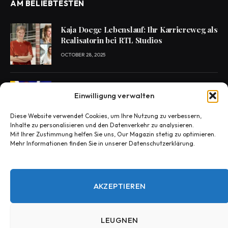
AM BELIEBTESTEN
Kaja Doege Lebenslauf: Ihr Karriereweg als
Realisatorin bei RTL Studios
OCTOBER 28, 2025
Enie van de Meiklokjes Scheidung –
Einwilligung verwalten
Medien berichten, offiziell nichts bestätigt
OCTOBER 29, 2025
Diese Website verwendet Cookies, um Ihre Nutzung zu verbessern,
Inhalte zu personalisieren und den Datenverkehr zu analysieren.
Mit Ihrer Zustimmung helfen Sie uns, Our Magazin stetig zu optimieren.
Mehr Informationen finden Sie in unserer Datenschutzerklärung.
Konny Reimann Todesursache? Die
Wahrheit hinter den Fake-News
OCTOBER 30, 2025
AKZEPTIEREN
LEUGNEN