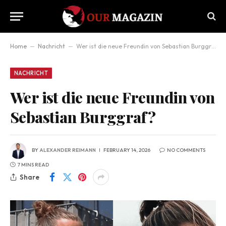
Home
–
Nachricht
–
Wer ist die neue Freundin von Sebastian Burggraf?
NACHRICHT
Wer ist die neue Freundin von
Sebastian Burggraf?
BY
ALEXANDER REIMANN
FEBRUARY 14, 2026
NO COMMENTS
7 MINS READ
Share