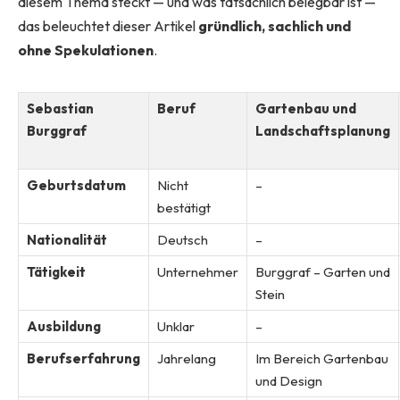
diesem Thema steckt — und was tatsächlich belegbar ist —
das beleuchtet dieser Artikel
gründlich, sachlich und
ohne Spekulationen
.
Sebastian
Beruf
Gartenbau und
Burggraf
Landschaftsplanung
Geburtsdatum
Nicht
–
bestätigt
Nationalität
Deutsch
–
Tätigkeit
Unternehmer
Burggraf – Garten und
Stein
Ausbildung
Unklar
–
Berufserfahrung
Jahrelang
Im Bereich Gartenbau
und Design