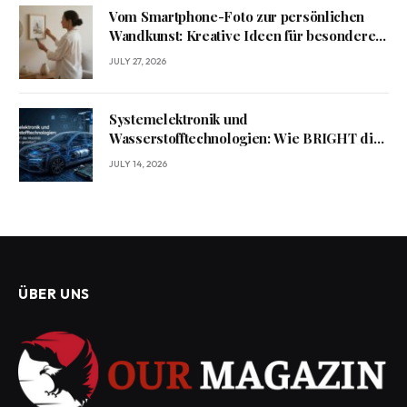
Vom Smartphone-Foto zur persönlichen
Wandkunst: Kreative Ideen für besondere
Erinnerungen
JULY 27, 2026
Systemelektronik und
Wasserstofftechnologien: Wie BRIGHT die
Mobilität von morgen gestaltet?
JULY 14, 2026
ÜBER UNS