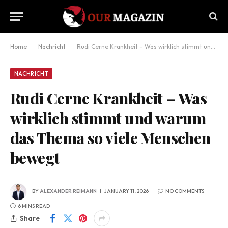
Home
–
Nachricht
–
Rudi Cerne Krankheit – Was wirklich stimmt und warum das Thema so viele Menschen bewegt
NACHRICHT
Rudi Cerne Krankheit – Was
wirklich stimmt und warum
das Thema so viele Menschen
bewegt
BY
ALEXANDER REIMANN
JANUARY 11, 2026
NO COMMENTS
6 MINS READ
Share