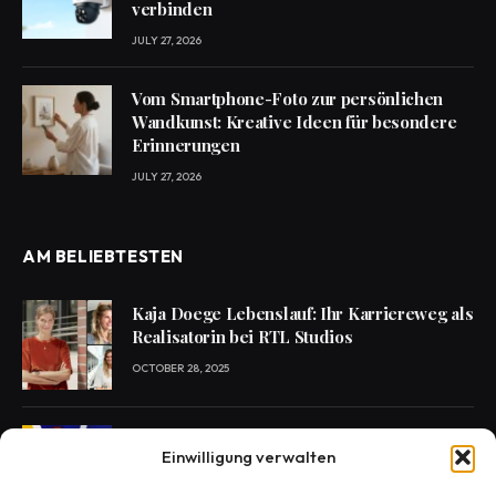
verbinden
JULY 27, 2026
Vom Smartphone-Foto zur persönlichen
Wandkunst: Kreative Ideen für besondere
Erinnerungen
JULY 27, 2026
AM BELIEBTESTEN
Kaja Doege Lebenslauf: Ihr Karriereweg als
Realisatorin bei RTL Studios
OCTOBER 28, 2025
Enie van de Meiklokjes Scheidung –
Einwilligung verwalten
Medien berichten, offiziell nichts bestätigt
OCTOBER 29, 2025