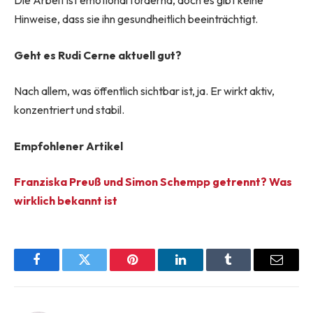
Die Arbeit ist emotional fordernd, doch es gibt keine
Hinweise, dass sie ihn gesundheitlich beeinträchtigt.
Geht es Rudi Cerne aktuell gut?
Nach allem, was öffentlich sichtbar ist, ja. Er wirkt aktiv,
konzentriert und stabil.
Empfohlener Artikel
Franziska Preuß und Simon Schempp getrennt? Was
wirklich bekannt ist
Facebook
Twitter
Pinterest
LinkedIn
Tumblr
Email