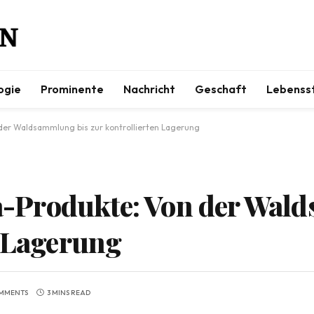
ogie
Prominente
Nachricht
Geschaft
Lebensst
er Waldsammlung bis zur kontrollierten Lagerung
-Produkte: Von der Wal
n Lagerung
MMENTS
3 MINS READ