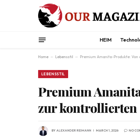
HEIM
Technol
Home
–
Lebensstil
–
Premium Amanita-Produkte: Von d
LEBENSSTIL
Premium Amanita
zur kontrollierte
BY
ALEXANDER REIMANN
MARCH 1, 2026
NO CO