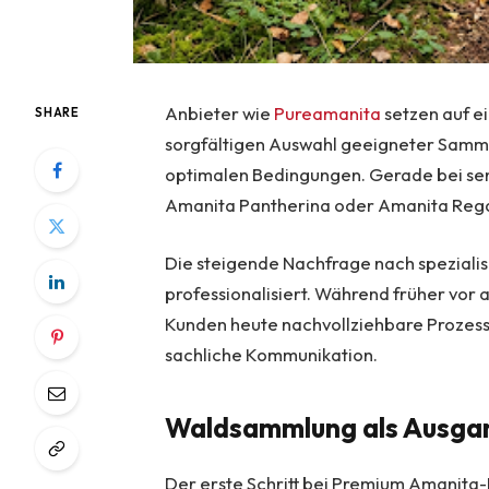
Anbieter wie
Pureamanita
setzen auf ei
SHARE
sorgfältigen Auswahl geeigneter Sammel
optimalen Bedingungen. Gerade bei sen
Amanita Pantherina oder Amanita Regali
Die steigende Nachfrage nach speziali
professionalisiert. Während früher vor 
Kunden heute nachvollziehbare Prozesse
sachliche Kommunikation.
Waldsammlung als Ausga
Der erste Schritt bei Premium Amanita-