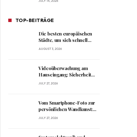
JULY 14, 2026
TOP-BEITRÄGE
Die besten europäischen
Städte, um sich schnell
heimisch zu fühlen
AUGUST 3, 2026
Videoüberwachung am
Hauseingang: Sicherheit
und Datenschutz richtig
JULY 27, 2026
verbinden
Vom Smartphone-Foto zur
persönlichen Wandkunst:
Kreative Ideen für
JULY 27, 2026
besondere Erinnerungen