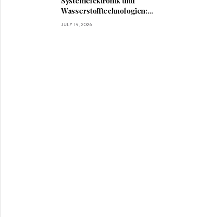
Systemelektronik und
Wasserstofftechnologien:
Wie BRIGHT die Mobilität
JULY 14, 2026
von morgen gestaltet?