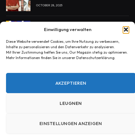
OCTOBER 28, 2025
Enie van de Meiklokjes Scheidung –
Einwilligung verwalten
Medien berichten, offiziell nichts bestätigt
OCTOBER 29, 2025
Diese Website verwendet Cookies, um Ihre Nutzung zu verbessern,
Inhalte zu personalisieren und den Datenverkehr zu analysieren.
Mit Ihrer Zustimmung helfen Sie uns, Our Magazin stetig zu optimieren.
Konny Reimann Todesursache? Die
Mehr Informationen finden Sie in unserer Datenschutzerklärung.
Wahrheit hinter den Fake-News
OCTOBER 30, 2025
AKZEPTIEREN
LEUGNEN
© 2025 Our Magazin.Entworfen von Our Magazin.
EINSTELLUNGEN ANZEIGEN
HEIM
Kontakt – Our Magazin
Datenschutzerklärung – Our Magazin