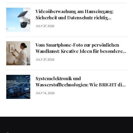
Videoüberwachung am Hauseingang:
Sicherheit und Datenschutz richtig
verbinden
JULY 27, 2026
Vom Smartphone-Foto zur persönlichen
Wandkunst: Kreative Ideen für besondere
Erinnerungen
JULY 27, 2026
Systemelektronik und
Wasserstofftechnologien: Wie BRIGHT die
Mobilität von morgen gestaltet?
JULY 14, 2026