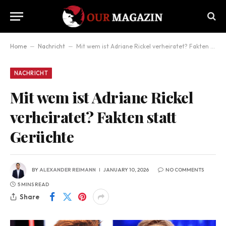
Home
–
Nachricht
–
Mit wem ist Adriane Rickel verheiratet? Fakten statt Gerüchte
NACHRICHT
Mit wem ist Adriane Rickel
verheiratet? Fakten statt
Gerüchte
BY
ALEXANDER REIMANN
JANUARY 10, 2026
NO COMMENTS
5 MINS READ
Share