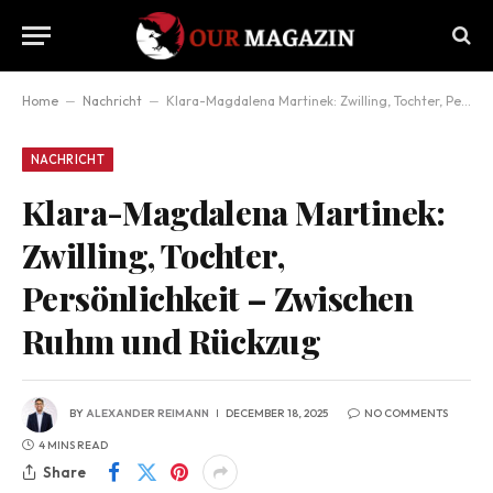
Home
–
Nachricht
–
Klara-Magdalena Martinek: Zwilling, Tochter, Persönlichkeit – Zwischen Ruhm und Rückzug
NACHRICHT
Klara-Magdalena Martinek:
Zwilling, Tochter,
Persönlichkeit – Zwischen
Ruhm und Rückzug
BY
ALEXANDER REIMANN
DECEMBER 18, 2025
NO COMMENTS
4 MINS READ
Share