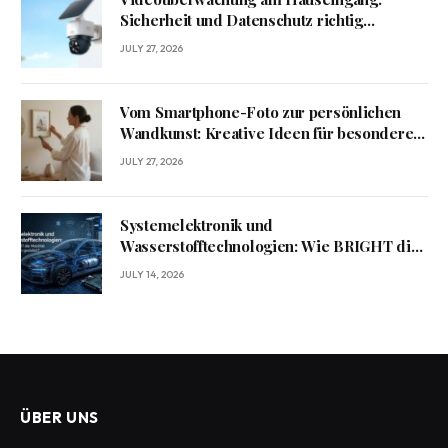
Sicherheit und Datenschutz richtig
verbinden
JULY 27, 2026
Vom Smartphone-Foto zur persönlichen
Wandkunst: Kreative Ideen für besondere
Erinnerungen
JULY 27, 2026
Systemelektronik und
Wasserstofftechnologien: Wie BRIGHT die
Mobilität von morgen gestaltet?
JULY 14, 2026
ÜBER UNS