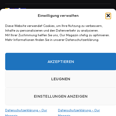
Enie van de Meiklokjes Scheidung –
Einwilligung verwalten
Medien berichten, offiziell nichts bestätigt
OCTOBER 29, 2025
Diese Website verwendet Cookies, um Ihre Nutzung zu verbessern,
Inhalte zu personalisieren und den Datenverkehr zu analysieren.
Mit Ihrer Zustimmung helfen Sie uns, Our Magazin stetig zu optimieren.
Konny Reimann Todesursache? Die
Mehr Informationen finden Sie in unserer Datenschutzerklärung.
Wahrheit hinter den Fake-News
OCTOBER 30, 2025
AKZEPTIEREN
LEUGNEN
© 2025 Our Magazin.Entworfen von Our Magazin.
EINSTELLUNGEN ANZEIGEN
HEIM
Kontakt – Our Magazin
Datenschutzerklärung – Our Magazin
Impressum – Our Magazin
Datenschutzerklärung – Our
Datenschutzerklärung – Our
Magazin
Magazin