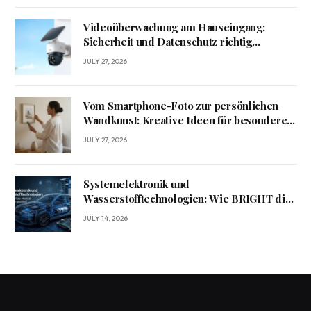
Videoüberwachung am Hauseingang:
Sicherheit und Datenschutz richtig
verbinden
JULY 27, 2026
Vom Smartphone-Foto zur persönlichen
Wandkunst: Kreative Ideen für besondere
Erinnerungen
JULY 27, 2026
Systemelektronik und
Wasserstofftechnologien: Wie BRIGHT die
Mobilität von morgen gestaltet?
JULY 14, 2026