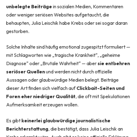
unbelegte Beiträge
in sozialen Medien, Kommentaren
oder weniger seriösen Websites aufgetaucht, die
behaupten, Julia Leischik habe Krebs oder sei sogar daran
gestorben.
Solche Inhalte sind häufig emotional zugespitzt formuliert —
mit Schlagworten wie „tragische Krankheit“, „geheime
Diagnose“ oder „Brutale Wahrheit“ — aber
sie entbehren
seriöser Quellen
und werden nicht durch offizielle
Aussagen oder glaubwürdige Medien belegt. Beiträge
dieser Art finden sich vielfach auf
Clickbait-Seiten und
Foren eher niedriger Qualität
, die oft mit Spekulationen
Aufmerksamkeit erzeugen wollen.
Es gibt
keinerlei glaubwürdige journalistische
Berichterstattung
, die bestätigt, dass Julia Leischik an
Krebs erkrankt wäre. Auch gibt es keine offizielle Erklärung