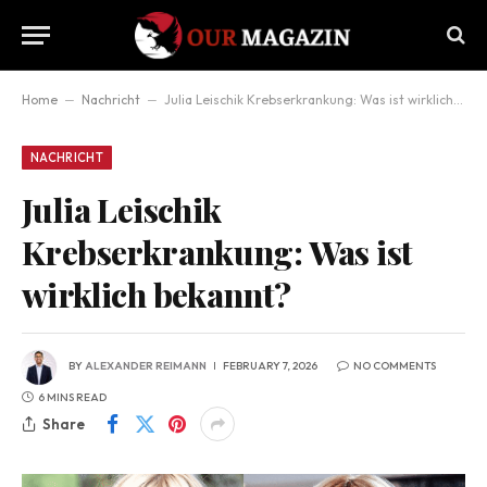
Home
–
Nachricht
–
Julia Leischik Krebserkrankung: Was ist wirklich bekannt?
NACHRICHT
Julia Leischik
Krebserkrankung: Was ist
wirklich bekannt?
BY
ALEXANDER REIMANN
FEBRUARY 7, 2026
NO COMMENTS
6 MINS READ
Share