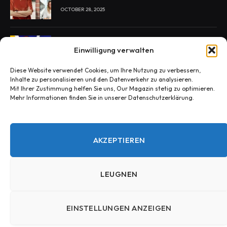
OCTOBER 28, 2025
Enie van de Meiklokjes Scheidung –
Einwilligung verwalten
Medien berichten, offiziell nichts bestätigt
OCTOBER 29, 2025
Diese Website verwendet Cookies, um Ihre Nutzung zu verbessern,
Inhalte zu personalisieren und den Datenverkehr zu analysieren.
Mit Ihrer Zustimmung helfen Sie uns, Our Magazin stetig zu optimieren.
Mehr Informationen finden Sie in unserer Datenschutzerklärung.
Konny Reimann Todesursache? Die
Wahrheit hinter den Fake-News
OCTOBER 30, 2025
AKZEPTIEREN
LEUGNEN
© 2025 Our Magazin.Entworfen von Our Magazin.
EINSTELLUNGEN ANZEIGEN
HEIM
Kontakt – Our Magazin
Datenschutzerklärung – Our Magazin