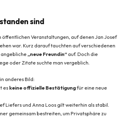
tstanden sind
n öffentlichen Veranstaltungen, auf denen Jan Josef
 sehen war. Kurz darauf tauchten auf verschiedenen
e angebliche
„neue Freundin“
auf. Doch die
ege oder Zitate suchte man vergeblich.
ein anderes Bild:
t es
keine offizielle Bestätigung
für eine neue
f Liefers und Anna Loos gilt weiterhin als stabil.
ltener gemeinsam bestreiten, um Privatsphäre zu