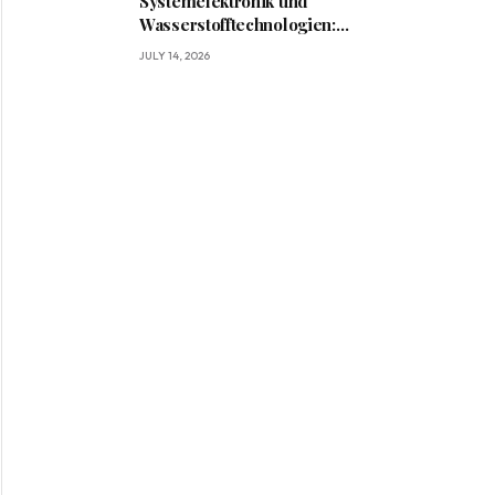
Systemelektronik und
Wasserstofftechnologien:
Wie BRIGHT die Mobilität
JULY 14, 2026
von morgen gestaltet?