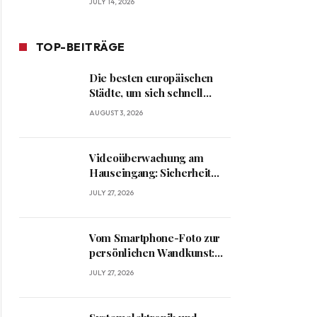
JULY 14, 2026
TOP-BEITRÄGE
Die besten europäischen
Städte, um sich schnell
heimisch zu fühlen
AUGUST 3, 2026
Videoüberwachung am
Hauseingang: Sicherheit
und Datenschutz richtig
JULY 27, 2026
verbinden
Vom Smartphone-Foto zur
persönlichen Wandkunst:
Kreative Ideen für
JULY 27, 2026
besondere Erinnerungen