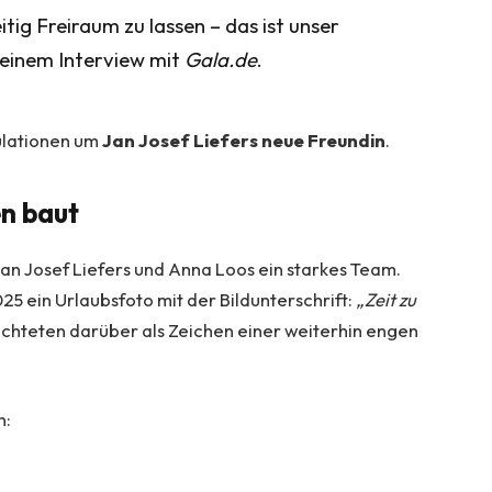
tig Freiraum zu lassen – das ist unser
 einem Interview mit
Gala.de
.
kulationen um
Jan Josef Liefers neue Freundin
.
en baut
 Jan Josef Liefers und Anna Loos ein starkes Team.
5 ein Urlaubsfoto mit der Bildunterschrift:
„Zeit zu
ichteten darüber als Zeichen einer weiterhin engen
h: