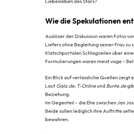
Liebesleben des Stars?
Wie die Spekulationen en
Auslöser der Diskussion waren Fotos vo
Liefers ohne Begleitung seiner Frau zu
Klatschportalen Schlagzeilen über ein
Formulierungen waren meist vage – Bel
Ein Blick auf verlässliche Quellen zeigt 
Laut
Gala.de
,
T-Online
und
Bunte.de
gib
Beziehung.
Im Gegenteil – die Ehe zwischen Jan Jose
Beide sollen lediglich ihre Auftritte se
bewahren.