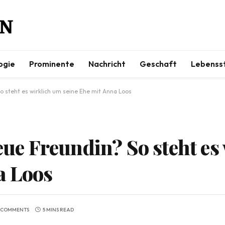
ogie
Prominente
Nachricht
Geschaft
Lebensst
o steht es wirklich um seine Ehe mit Anna Loos
neue Freundin? So steht e
a Loos
 COMMENTS
5 MINS READ