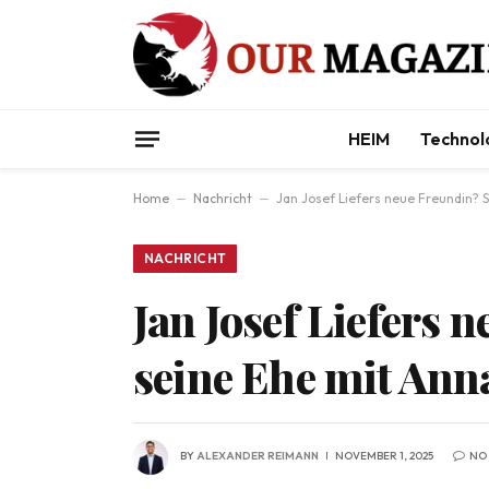
HEIM
Technol
Home
–
Nachricht
–
Jan Josef Liefers neue Freundin? S
NACHRICHT
Jan Josef Liefers 
seine Ehe mit Ann
BY
ALEXANDER REIMANN
NOVEMBER 1, 2025
NO