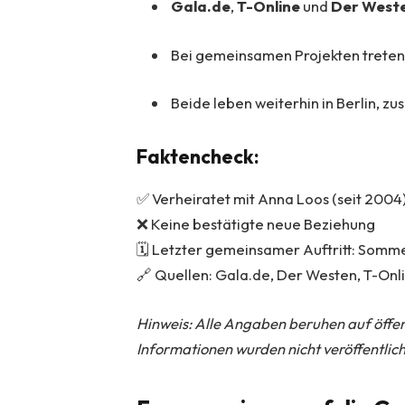
Gala.de
,
T-Online
und
Der West
Bei gemeinsamen Projekten treten 
Beide leben weiterhin in Berlin, z
Faktencheck:
✅ Verheiratet mit Anna Loos (seit 2004
❌ Keine bestätigte neue Beziehung
🗓️ Letzter gemeinsamer Auftritt: Somme
🔗 Quellen: Gala.de, Der Westen, T-Onl
Hinweis: Alle Angaben beruhen auf öffen
Informationen wurden nicht veröffentlich