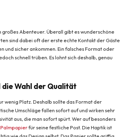
in großes Abenteuer. Überall gibt es wunderschöne
ten sind dabei oft der erste echte Kontakt der Gäste
rken und sicher ankommen. Ein falsches Format oder
doch schnell trüben. Es lohnt sich deshalb, genau
die Wahl der Qualität
ur wenig Platz. Deshalb sollte das Format der
ische Umschläge fallen sofort auf und wirken sehr
sivität aus, die man sofort spürt. Wer auf besonders
t
Palmpapier
für seine festliche Post. Die Haptik ist
tig wie das Design selbst. Das Papier sollte griffig