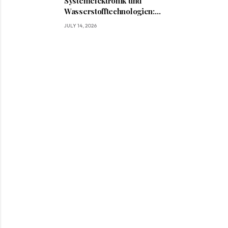
Systemelektronik und
Wasserstofftechnologien:
Wie BRIGHT die Mobilität
JULY 14, 2026
von morgen gestaltet?