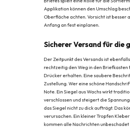
Briefes spielt eine Rolle für die Sortie
Applikation können den Umschlag beschäd
Oberfläche achten. Vorsicht ist besser a
Anfang an fest einplanen.
Sicherer Versand für die 
Der Zeitpunkt des Versands ist ebenfall
rechtzeitig den Weg in den Briefkasten
Drücker erhalten. Eine saubere Beschrif
Zustellung. Wer eine schöne Handschrift
Note. Ein Siegel aus Wachs wirkt traditi
verschlossen und steigert die Spannung
das Siegel nicht zu dick aufträgt. Das
verursachen. Ein kleiner Tropfen Kleber 
kommen alle Nachrichten unbeschadet be