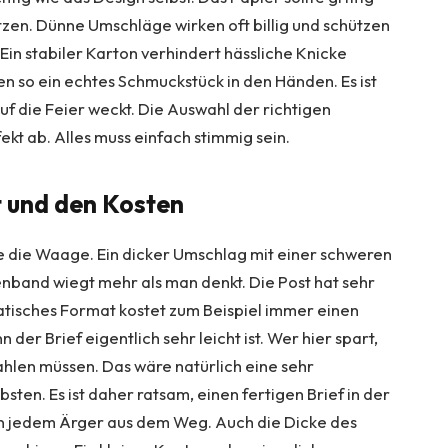
zen. Dünne Umschläge wirken oft billig und schützen
Ein stabiler Karton verhindert hässliche Knicke
n so ein echtes Schmuckstück in den Händen. Es ist
uf die Feier weckt. Die Auswahl der richtigen
kt ab. Alles muss einfach stimmig sein.
t und den Kosten
e die Waage. Ein dicker Umschlag mit einer schweren
enband wiegt mehr als man denkt. Die Post hat sehr
ratisches Format kostet zum Beispiel immer einen
 der Brief eigentlich sehr leicht ist. Wer hier spart,
zahlen müssen. Das wäre natürlich eine sehr
en. Es ist daher ratsam, einen fertigen Brief in der
man jedem Ärger aus dem Weg. Auch die Dicke des