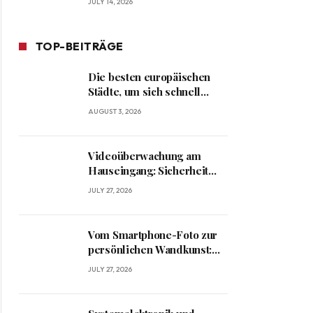
JULY 14, 2026
TOP-BEITRÄGE
Die besten europäischen
Städte, um sich schnell
heimisch zu fühlen
AUGUST 3, 2026
Videoüberwachung am
Hauseingang: Sicherheit
und Datenschutz richtig
JULY 27, 2026
verbinden
Vom Smartphone-Foto zur
persönlichen Wandkunst:
Kreative Ideen für
JULY 27, 2026
besondere Erinnerungen