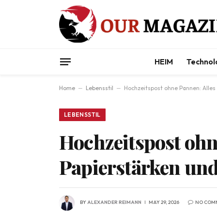
HEIM
Technol
Home
–
Lebensstil
–
Hochzeitspost ohne Pannen: Alles
LEBENSSTIL
Hochzeitspost ohn
Papierstärken und
BY
ALEXANDER REIMANN
MAY 29, 2026
NO COM