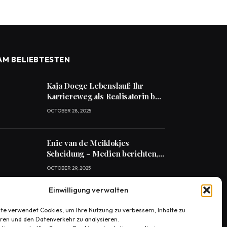
AM BELIEBTESTEN
Kaja Doege Lebenslauf: Ihr
Karriereweg als Realisatorin bei
RTL Studios
OCTOBER 28, 2025
Enie van de Meiklokjes
Scheidung – Medien berichten,
offiziell nichts bestätigt
OCTOBER 29, 2025
Einwilligung verwalten
Konny Reimann Todesursache?
Die Wahrheit hinter den Fake-
te verwendet Cookies, um Ihre Nutzung zu verbessern, Inhalte zu
eren und den Datenverkehr zu analysieren.
News
OCTOBER 30, 2025