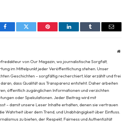
Facebook
Twitter
Pinterest
LinkedIn
Tumblr
Email
Webs
fredakteur von Our Magazin, wo journalistische Sorgfalt,
ung im Mittelpunkt jeder Veröffentlichung stehen. Unser
ten Geschichten – sorgfältig recherchiert, klar erzählt und frei
 daran, dass Qualität aus Transparenz entsteht. Daher arbeiten
ften, öffentlich zugänglichen Informationen und verzichten
ungen oder Spekulationen. Jeder Beitrag wird mit
fasst – damit unsere Leser Inhalte erhalten, denen sie vertrauen
ie Wahrheit über dem Trend, und Unabhängigkeit über Einfluss.
urnalismus zu bieten, der Respekt, Fairness und Authentizität