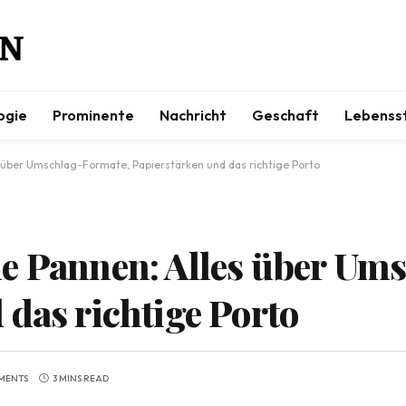
ogie
Prominente
Nachricht
Geschaft
Lebensst
 über Umschlag-Formate, Papierstärken und das richtige Porto
e Pannen: Alles über Um
 das richtige Porto
MENTS
3 MINS READ