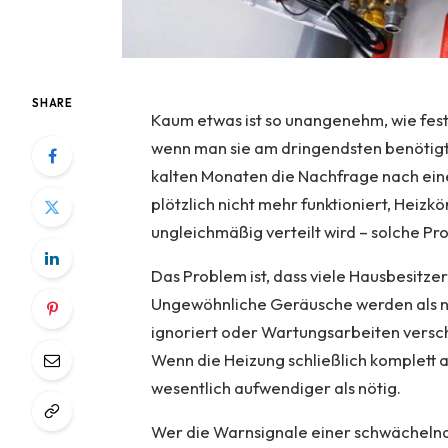
SHARE
Kaum etwas ist so unangenehm, wie festz
wenn man sie am dringendsten benötigt
kalten Monaten die Nachfrage nach ei
plötzlich nicht mehr funktioniert, Heiz
ungleichmäßig verteilt wird – solche P
Das Problem ist, dass viele Hausbesitze
Ungewöhnliche Geräusche werden als n
ignoriert oder Wartungsarbeiten versch
Wenn die Heizung schließlich komplett au
wesentlich aufwendiger als nötig.
Wer die Warnsignale einer schwächeln