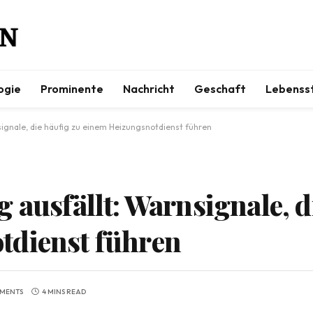
ogie
Prominente
Nachricht
Geschaft
Lebensst
signale, die häufig zu einem Heizungsnotdienst führen
 ausfällt: Warnsignale, d
tdienst führen
MENTS
4 MINS READ