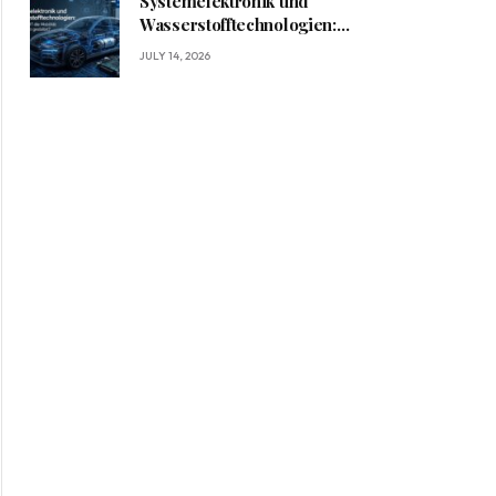
Systemelektronik und
Wasserstofftechnologien:
Wie BRIGHT die Mobilität
JULY 14, 2026
von morgen gestaltet?