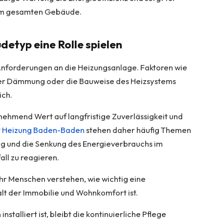
im gesamten Gebäude.
typ eine Rolle spielen
 Anforderungen an die Heizungsanlage. Faktoren wie
der Dämmung oder die Bauweise des Heizsystems
ich.
nehmend Wert auf langfristige Zuverlässigkeit und
t
Heizung Baden-Baden
stehen daher häufig Themen
ng und die Senkung des Energieverbrauchs im
all zu reagieren.
hr Menschen verstehen, wie wichtig eine
t der Immobilie und Wohnkomfort ist.
talliert ist, bleibt die kontinuierliche Pflege