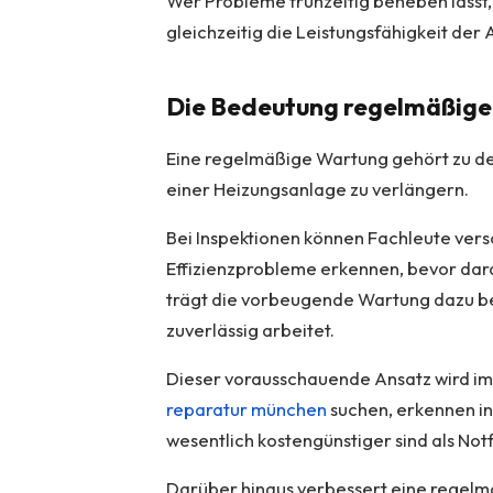
Wer Probleme frühzeitig beheben lässt
gleichzeitig die Leistungsfähigkeit der
Die Bedeutung regelmäßig
Eine regelmäßige Wartung gehört zu 
einer Heizungsanlage zu verlängern.
Bei Inspektionen können Fachleute ve
Effizienzprobleme erkennen, bevor dara
trägt die vorbeugende Wartung dazu bei
zuverlässig arbeitet.
Dieser vorausschauende Ansatz wird im
reparatur münchen
suchen, erkennen 
wesentlich kostengünstiger sind als Not
Darüber hinaus verbessert eine regelmä