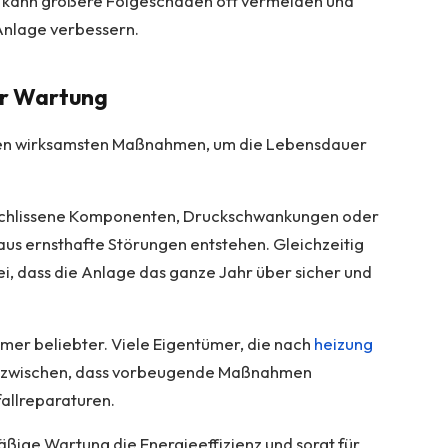
, kann größere Folgeschäden oft vermeiden und
 Anlage verbessern.
er Wartung
den wirksamsten Maßnahmen, um die Lebensdauer
rschlissene Komponenten, Druckschwankungen oder
us ernsthafte Störungen entstehen. Gleichzeitig
, dass die Anlage das ganze Jahr über sicher und
mer beliebter. Viele Eigentümer, die nach
heizung
inzwischen, dass vorbeugende Maßnahmen
fallreparaturen.
ßige Wartung die Energieeffizienz und sorgt für