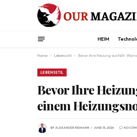
HEIM
Technol
Home
–
Lebensstil
–
Bevor Ihre Heizung ausfällt: Warn
LEBENSSTIL
Bevor Ihre Heizung
einem Heizungsno
BY
ALEXANDER REIMANN
JUNE 15, 2026
NO COM